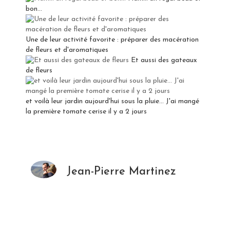
bon...
Une de leur activité favorite : préparer des macération
de fleurs et d'aromatiques
Et aussi des gateaux
de fleurs
et voilà leur jardin aujourd'hui sous la pluie... J'ai mangé
la première tomate cerise il y a 2 jours
Jean-Pierre Martinez
Accompagnement coévolutif.
Ma vision c'est de fludifier votre rapport
à la vie.
Entrons dans une logique du je vais bien
et je veux que cela soit et reste fluide,