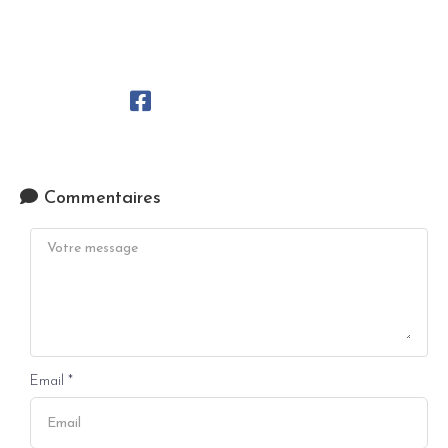
plutot de de faire le pompier quand la
maison brule !
Commentaires
Email *